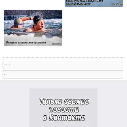
, , , ,
,