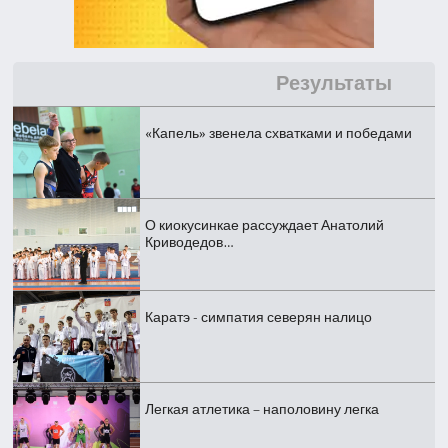
Результаты
«Капель» звенела схватками и победами
О киокусинкае рассуждает Анатолий
Криводедов…
Каратэ - симпатия северян налицо
Легкая атлетика – наполовину легка