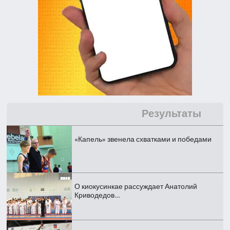
Результаты
«Капель» звенела схватками и победами
О киокусинкае рассуждает Анатолий
Криводедов…