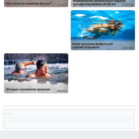
, , , ,
,