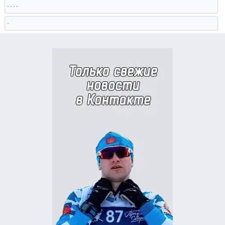
, , , ,
,