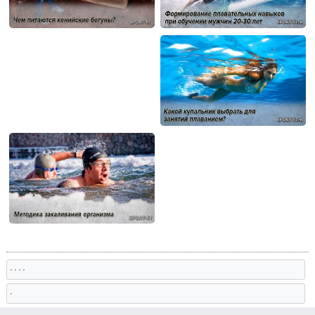
, , , ,
,