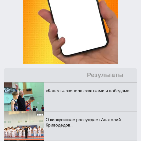
Результаты
«Капель» звенела схватками и победами
О киокусинкае рассуждает Анатолий
Криводедов…