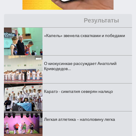
Результаты
«Капель» звенела схватками и победами
О киокусинкае рассуждает Анатолий
Криводедов…
Каратэ - симпатия северян налицо
Легкая атлетика – наполовину легка