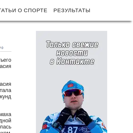
ТАТЬИ О СПОРТЕ
РЕЗУЛЬТАТЫ
0
тьего
асия
асия
стала
кунд
маха
одной
илась