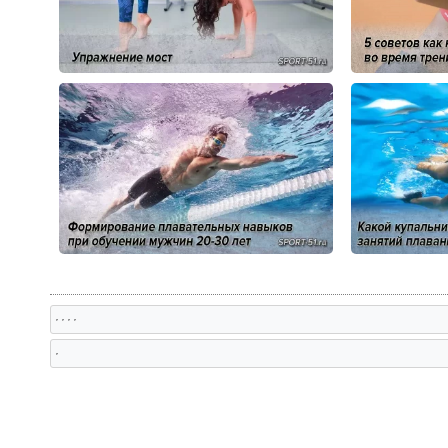
, , , ,
,