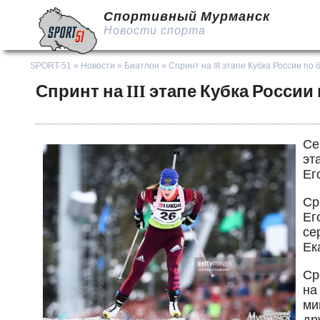
Спортивный Мурманск
Новости спорта
SPORT-51
»
Новости
»
Биатлон
» Спринт на III этапе Кубка России по
Спринт на III этапе Кубка России
Се
эт
Ег
Ср
Ег
се
Ек
Ср
на
ми