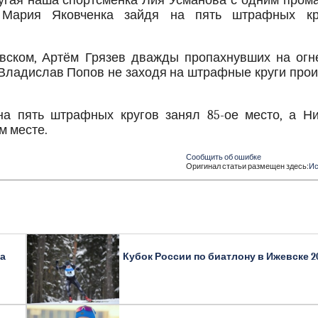
угая наша спортсменка Лия Усманова с одним прома
Мария Яковченка зайдя на пять штрафных кр
овском, Артём Грязев дважды пропахнувших на огн
 Владислав Попов не заходя на штрафные круги про
а пять штрафных кругов занял 85-ое место, а Ни
м месте.
Сообщить об ошибке
Оригинал статьи размещен здесь:
Ис
ка
Кубок России по биатлону в Ижевске 2