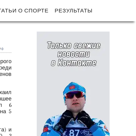
ТАТЬИ О СПОРТЕ
РЕЗУЛЬТАТЫ
0
рого
реди
енов
хаил
чшее
ел 6
на 5
га) и