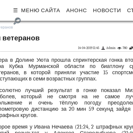
МЕНЮ САЙТА
АНОНС
НОВОСТИ
С
теранов
и ветеранов
14-04-2019 11:45
Admin
780
ера в Долине Уюта прошла спринтерская гонка вто
ра Кубка Мурманской области по биатлону с
теранов, в которой приняли участие 15 спортсм
ступающих в семи возрастных группах.
солютно лучший результат в гонке показал Ми
болев, который не смотря на не самое лу
ольжение и очень тёплую погоду преодол
лометровую дистанцию за 20 мин 59 секунд зайдя 
рафных кругов.
орое время у Ивана Нечаева (21:24, 2 штрафных кру