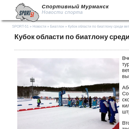
Спортивный Мурманск
Новости спорта
SPORT-51
»
Новости
»
Биатлон
» Кубок области по биатлону среди ве
Кубок области по биатлону сред
Вч
ту
ве
вы
Аб
Со
ск
ки
шт
Вт