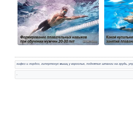
кифоз и лордоз
,
гипертонус мышц у взрослых
,
поднятие штанги на грудь
,
уп
,