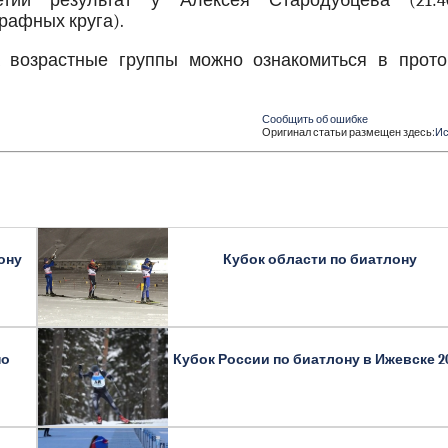
етий результат у Алексея Стародубцева (21:4
рафных круга).
 возрастные группы можно ознакомиться в прото
Сообщить об ошибке
Оригинал статьи размещен здесь:
Ис
ону
Кубок области по биатлону
по
Кубок России по биатлону в Ижевске 2