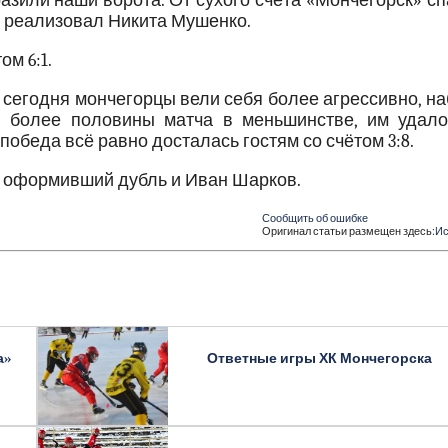
зили наши ворота. От сухого счёта «Мончегорск» с
ча реализовал Никита Мушенко.
ом 6:1.
 сегодня мончегорцы вели себя более агрессивно, н
 более половины матча в меньшинстве, им удало
победа всё равно досталась гостям со счётом 3:8.
в оформивший дубль и Иван Шарков.
Сообщить об ошибке
Оригинал статьи размещен здесь:
Ис
а»
Ответные игры ХК Мончегорска