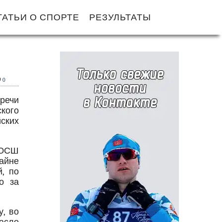
ТАТЬИ О СПОРТЕ
РЕЗУЛЬТАТЫ
0
речи
кого
ских
ДЮСШ
айне
, по
о за
у, во