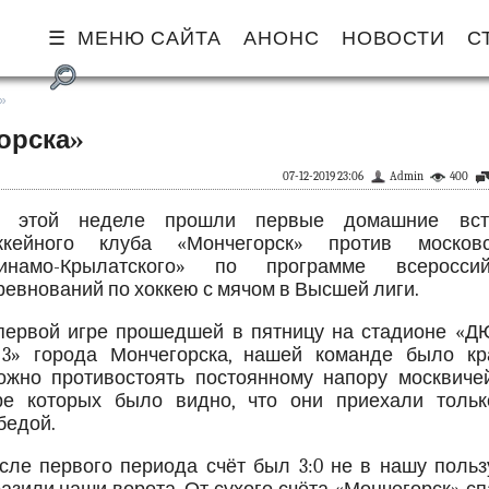
МЕНЮ САЙТА
АНОНС
НОВОСТИ
С
»
орска»
07-12-2019 23:06
Admin
400
 этой неделе прошли первые домашние вст
ккейного клуба «Мончегорск» против московс
инамо-Крылатского» по программе всероссий
ревнований по хоккею с мячом в Высшей лиги.
первой игре прошедшей в пятницу на стадионе «
» города Мончегорска, нашей команде было кр
ожно противостоять постоянному напору москвичей
ре которых было видно, что они приехали тольк
бедой.
сле первого периода счёт был 3:0 не в нашу польз