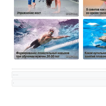
, , , ,
,