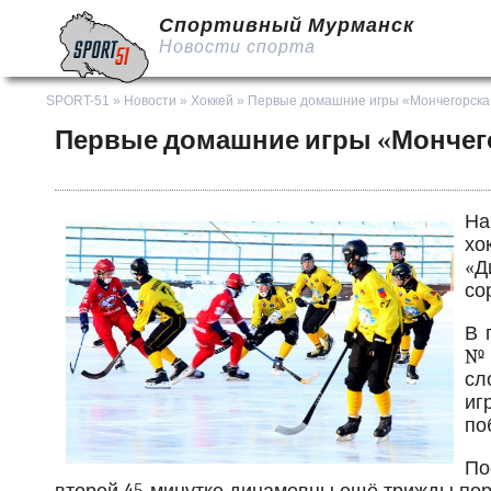
Спортивный Мурманск
Новости спорта
SPORT-51
»
Новости
»
Хоккей
» Первые домашние игры «Мончегорска
Первые домашние игры «Мончег
На
хо
«Д
со
В 
№3
сл
иг
по
По